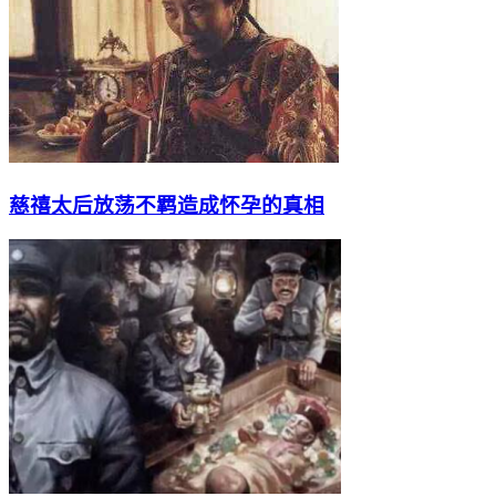
慈禧太后放荡不羁造成怀孕的真相