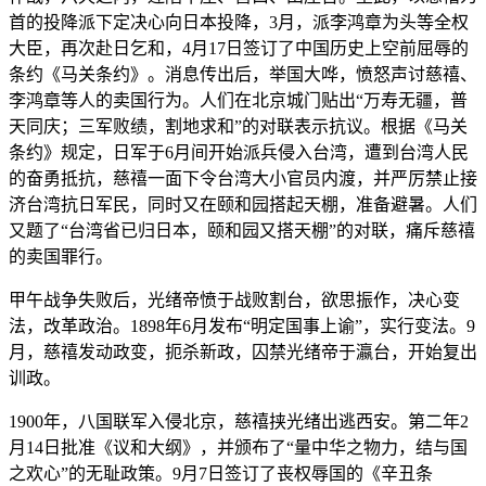
首的投降派下定决心向日本投降，3月，派李鸿章为头等全权
大臣，再次赴日乞和，4月17日签订了中国历史上空前屈辱的
条约《马关条约》。消息传出后，举国大哗，愤怒声讨慈禧、
李鸿章等人的卖国行为。人们在北京城门贴出“万寿无疆，普
天同庆；三军败绩，割地求和”的对联表示抗议。根据《马关
条约》规定，日军于6月间开始派兵侵入台湾，遭到台湾人民
的奋勇抵抗，慈禧一面下令台湾大小官员内渡，并严厉禁止接
济台湾抗日军民，同时又在颐和园搭起天棚，准备避暑。人们
又题了“台湾省已归日本，颐和园又搭天棚”的对联，痛斥慈禧
的卖国罪行。
甲午战争失败后，光绪帝愤于战败割台，欲思振作，决心变
法，改革政治。1898年6月发布“明定国事上谕”，实行变法。9
月，慈禧发动政变，扼杀新政，囚禁光绪帝于瀛台，开始复出
训政。
1900年，八国联军入侵北京，慈禧挟光绪出逃西安。第二年2
月14日批准《议和大纲》，并颁布了“量中华之物力，结与国
之欢心”的无耻政策。9月7日签订了丧权辱国的《辛丑条