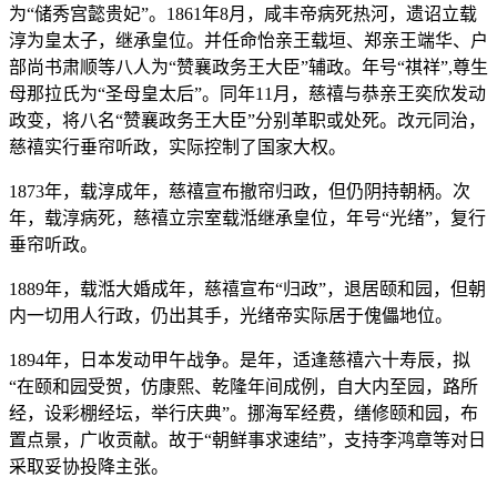
为“储秀宫懿贵妃”。1861年8月，咸丰帝病死热河，遗诏立载
淳为皇太子，继承皇位。并任命怡亲王载垣、郑亲王端华、户
部尚书肃顺等八人为“赞襄政务王大臣”辅政。年号“祺祥”,尊生
母那拉氏为“圣母皇太后”。同年11月，慈禧与恭亲王奕欣发动
政变，将八名“赞襄政务王大臣”分别革职或处死。改元同治，
慈禧实行垂帘听政，实际控制了国家大权。
1873年，载淳成年，慈禧宣布撤帘归政，但仍阴持朝柄。次
年，载淳病死，慈禧立宗室载湉继承皇位，年号“光绪”，复行
垂帘听政。
1889年，载湉大婚成年，慈禧宣布“归政”，退居颐和园，但朝
内一切用人行政，仍出其手，光绪帝实际居于傀儡地位。
1894年，日本发动甲午战争。是年，适逢慈禧六十寿辰，拟
“在颐和园受贺，仿康熙、乾隆年间成例，自大内至园，路所
经，设彩棚经坛，举行庆典”。挪海军经费，缮修颐和园，布
置点景，广收贡献。故于“朝鲜事求速结”，支持李鸿章等对日
采取妥协投降主张。