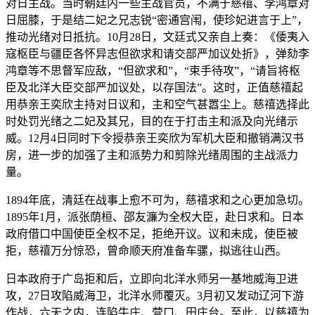
对日主战。当时朝廷内一些主战官员，不满于慈禧、李鸿章对
日屈膝，于是结二妃之兄志锐“密通宫闱，使珍妃进言于上”，
推动光绪对日抵抗。10月28日，文廷式又亲自上奏：《倭夷入
寇枢臣与疆臣各怀异志但欲求和请交部严加议处折》，弹劾李
鸿章等不思督军应敌，“但欲求和”，“束手待攻”，“请旨将枢
臣及北洋大臣交部严加议处，以存国法”。这时，正值慈禧起
用恭亲王奕欣主持对日议和，主和空气甚嚣尘上。慈禧选择此
时处罚光绪之二妃及其兄，目的在于打击主和派及向光绪示
威。12月4日同时下令授恭亲王奕欣为军机大臣和撤销满汉书
房，进一步的加强了主和派势力和剪除光绪周围的主战派力
量。
1894年底，清廷在战事上愈不可为，慈禧求和之心更加急切。
1895年1月，派张荫桓、邵友濂为全权大臣，赴日求和。日本
政府借口中国使臣全权不足，拒绝开议。议和未成，使臣被
拒，慈禧万分惊恐，曾命顺天府准备车骡，拟逃往山西。
日本政府于广岛拒和后，立即向北洋水师另一基地威海卫进
攻，27日攻陷威海卫，北洋水师覆灭。3月初又发动辽河下游
作战，六天之内，连陷牛庄、营口、田庄台。至此，以慈禧为