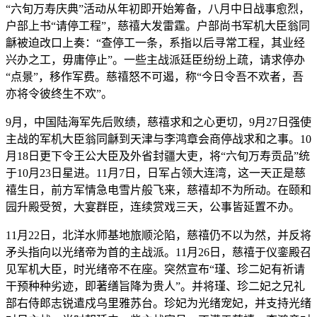
“六旬万寿庆典”活动从年初即开始筹备，八月中日战事愈烈，
户部上书“请停工程”，慈禧大发雷霆。户部尚书军机大臣翁同
龢被迫改口上奏：“查停工一条，系指以后寻常工程，其业经
兴办之工，毋庸停止”。一些主战派廷臣纷纷上疏，请求停办
“点景”，移作军费。慈禧怒不可遏，称“今日令吾不欢者，吾
亦将令彼终生不欢”。
9月，中国陆海军先后败绩，慈禧求和之心更切，9月27日强使
主战的军机大臣翁同龢到天津与李鸿章会商停战求和之事。10
月18日更下令王公大臣及外省封疆大吏，将“六旬万寿贡品”统
于10月23日星进。11月7日，日军占领大连湾，这一天正是慈
禧生日，前方军情急电雪片般飞来，慈禧却不为所动。在颐和
园升殿受贺，大宴群臣，连续赏戏三天，公事皆延置不办。
11月22日，北洋水师基地旅顺沦陷，慈禧仍不以为然，并反将
矛头指向以光绪帝为首的主战派。11月26日，慈禧于仪銮殿召
见军机大臣，时光绪帝不在座。突然宣布“瑾、珍二妃有祈请
干预种种劣迹，即著缮旨降为贵人”。并将瑾、珍二妃之兄礼
部右侍郎志锐遣戍乌里雅苏台。珍妃为光绪宠妃，并支持光绪