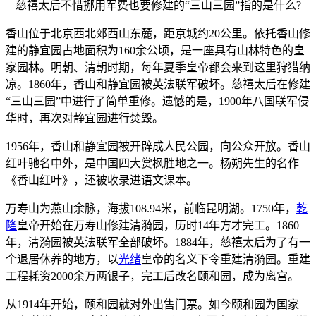
慈禧太后不惜挪用军费也要修建的“三山三园”指的是什么?
香山位于北京西北郊西山东麓，距京城约20公里。依托香山修
建的静宜园占地面积为160余公顷，是一座具有山林特色的皇
家园林。明朝、清朝时期，每年夏季皇帝都会来到这里狩猎纳
凉。1860年，香山和静宜园被英法联军破坏。慈禧太后在修建
“三山三园”中进行了简单重修。遗憾的是，1900年八国联军侵
华时，再次对静宜园进行焚毁。
1956年，香山和静宜园被开辟成人民公园，向公众开放。香山
红叶驰名中外，是中国四大赏枫胜地之一。杨朔先生的名作
《香山红叶》，还被收录进语文课本。
万寿山为燕山余脉，海拔108.94米，前临昆明湖。1750年，
乾
隆
皇帝开始在万寿山修建清漪园，历时14年方才完工。1860
年，清漪园被英法联军全部破坏。1884年，慈禧太后为了有一
个退居休养的地方，以
光绪
皇帝的名义下令重建清漪园。重建
工程耗资2000余万两银子，完工后改名颐和园，成为离宫。
从1914年开始，颐和园就对外出售门票。如今颐和园为国家