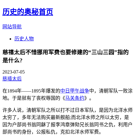
历史的奥秘首页
网站导航
历史人物
慈禧太后不惜挪用军费也要修建的“三山三园”指的
是什么?
2023-07-05
慈禧太后
在1894年——1895年爆发的
中日甲午战争
中，清朝军队一败涂
地。于是就有了丧权辱国的《
马关条约
》。
许多人说，清朝军队之所以打不过日本军队，是因为北洋水师
太穷了，多年无法购买最新舰船;而北洋水师之所以太穷，是
因为户部尚书翁同龢了报李鸿章弹劾兄长翁同书之仇，利用户
部尚书的身份，公报私仇，克扣北洋水师军费。