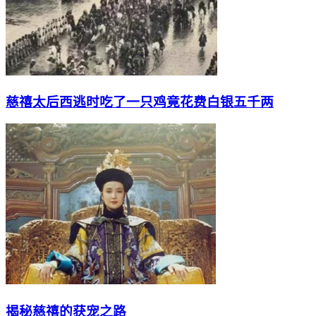
慈禧太后西逃时吃了一只鸡竟花费白银五千两
揭秘慈禧的获宠之路