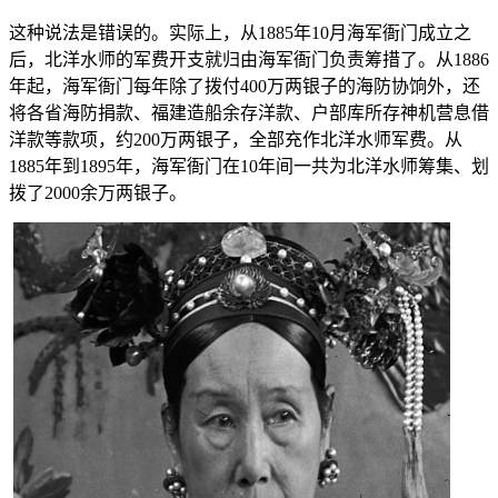
这种说法是错误的。实际上，从1885年10月海军衙门成立之
后，北洋水师的军费开支就归由海军衙门负责筹措了。从1886
年起，海军衙门每年除了拨付400万两银子的海防协饷外，还
将各省海防捐款、福建造船余存洋款、户部库所存神机营息借
洋款等款项，约200万两银子，全部充作北洋水师军费。从
1885年到1895年，海军衙门在10年间一共为北洋水师筹集、划
拨了2000余万两银子。