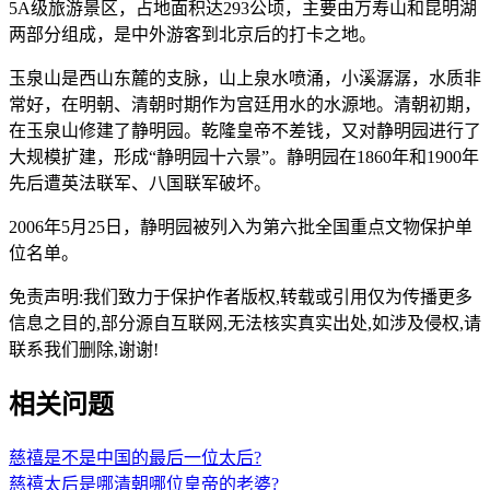
5A级旅游景区，占地面积达293公顷，主要由万寿山和昆明湖
两部分组成，是中外游客到北京后的打卡之地。
玉泉山是西山东麓的支脉，山上泉水喷涌，小溪潺潺，水质非
常好，在明朝、清朝时期作为宫廷用水的水源地。清朝初期，
在玉泉山修建了静明园。乾隆皇帝不差钱，又对静明园进行了
大规模扩建，形成“静明园十六景”。静明园在1860年和1900年
先后遭英法联军、八国联军破坏。
2006年5月25日，静明园被列入为第六批全国重点文物保护单
位名单。
免责声明:我们致力于保护作者版权,转载或引用仅为传播更多
信息之目的,部分源自互联网,无法核实真实出处,如涉及侵权,请
联系我们删除,谢谢!
相关问题
慈禧是不是中国的最后一位太后?
慈禧太后是哪清朝哪位皇帝的老婆?