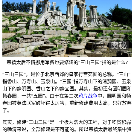
慈禧太后不惜挪用军费也要修建的“三山三园”指的是什么?
“三山三园”，是位于北京西郊的皇家行宫苑囿的总称。“三山”
指香山、万寿山、玉泉山。“三园”指万寿山下的清漪园、玉泉
山下的静明园、香山之下的静宜园。其实，最初还有圆明园和
畅春园，一共“五园”。由于在第二次
鸦片战争
中，圆明园和畅
春园被英法联军破坏得太厉害，重新修建费用太高，只好放弃
了。
其实，修建“三山三园”是一个极为浩大的工程，对于积贫积弱
的晚清来说，全部修建是不可能的。所以慈禧太后最终集中资