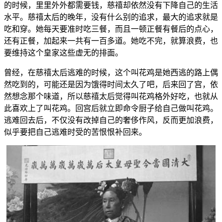
的时候，里里外外都需要钱，慈禧却依然没有下降自己的生活
水平。慈禧太后的晚年，没有什么别的追求，最大的追求就是
吃和穿。她每天要准时吃三餐，而且一顿正餐有餐后的点心，
还有正餐，加起来一共有一百多道。她吃不完，就算浪费，也
要维持这个皇家这些虚无的排面。
曾经，在慈禧太后逃难的时候，这个叫花鸡是她西逃的路上偶
然吃到的，可能还是因为饿得时间太久了吧，后来回了宫，依
然想念那个味道，所以慈禧太后觉得叫花鸡格外好吃，也就从
此喜欢上了叫花鸡。回宫后就立即命令厨子给自己做叫花鸡。
逃难回去后，不仅没有改掉自己的奢侈作风，反而更加浪费，
似乎要把自己逃难时受的苦恨恨补回来。