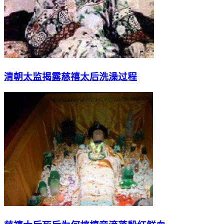
清朝太监揭露慈禧太后洗澡过程