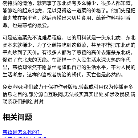
碗特质的清汤，就完事了东北虎有多么稀少，很多人都知道，
能够吃的起东北虎，足以见得这一道菜的价格了。他们先是把
睾丸放在锅里煮，然后再捞出来切片食用，蘸着作料特别香
嫩。也是慈禧的最爱。
可是这道菜先不说难易程度，它的用料就是一头东北虎，东北
虎本来就稀少，为了让慈禧吃到这道菜，甚至不惜把东北虎的
睾丸炒到了天价。有很多人都为了慈禧的高价去猎杀东北虎，
促进了东北虎的灭绝。在那样一个人民生活水深火热的年代
里，慈禧却依然不愿意丝毫降低自己的生活水平，不为人民的
生活考虑，这样的当权者统治的朝代，灭亡也是必然的。
免责声明:我们致力于保护作者版权,转载或引用仅为传播更多
信息之目的,部分源自互联网,无法核实真实出处,如涉及侵权,请
联系我们删除,谢谢!
相关问题
慈禧是怎么死的？