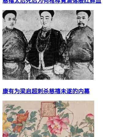
慈禧太后死后为何棺椁竟滴落殷红鲜血
康有为梁启超刺杀慈禧未遂的内幕