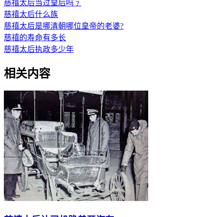
慈禧太后当过皇后吗﹖
慈禧太后什么族
慈禧太后是哪清朝哪位皇帝的老婆?
慈禧的寿命有多长
慈禧太后执政多少年
相关内容