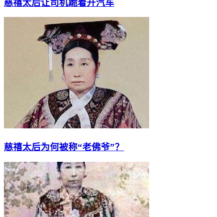
慈禧太后让司机跪着开汽车
慈禧太后为何被称“老佛爷”？