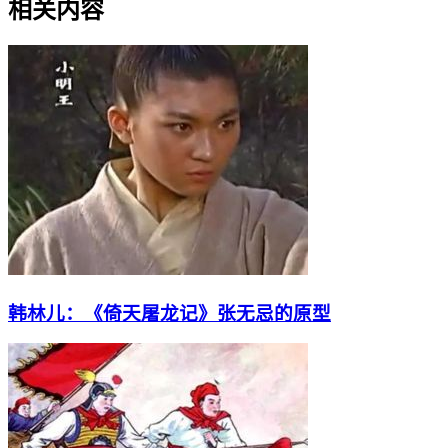
相关内容
韩林儿：《倚天屠龙记》张无忌的原型