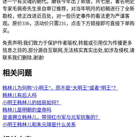
述一个有灵魂的朝代。磨铁今年出了新版，共七册，著名明史
专家毛佩奇先生亲自审订推荐，对当年明月的初稿进行了全新
勘校，修正改进近百处，对一些历史事件的看法更为严谨客
观。原价336，活动价只需231，点击下方链接即可直接下单购
买。
免责声明:我们致力于保护作者版权,转载或引用仅为传播更多
信息之目的,部分源自互联网,无法核实真实出处,如涉及侵权,请
联系我们删除,谢谢!
相关问题
韩林儿为何称“小明王”，而不是“大明王”或者“明王”？
韩林儿有后人吗
小明王韩林儿的结局如何？
韩林儿是明朝的皇帝吗
是谁拥立韩林儿，带领红巾军与元军抗衡的？
小明王韩林儿和朱元璋是什么关系