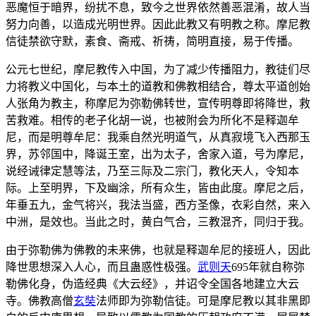
恶魔恒于暗界，纷扰不息，致今之世界依然善恶混淆，故人当
努力向善，以造成光明世界。因此此教又有明教之称。摩尼教
信徒禁欲守默，素食、斋戒、祈祷，简明直接，易于传播。
公元七世纪，摩尼教传入中国，为了减少传播阻力，教徒们尽
力将教义中国化，与本土的道教和佛教相结合，尊太平道创始
人张角为教主，称摩尼为弥勒佛转世，宣传明尊即将降世，救
苦救难。相传的老子化胡一说，也被附会为所化不是释迦牟
尼，而是明尊牟尼：我乘自然光明道气，从真寂境飞入西那玉
界，苏邻国中，降诞王室，出为太子，舍家入道，号为摩尼，
说经诫律定慧等法，乃至三际及二宗门，教化天人，令知本
际。上至明界，下及幽涂，所有众生，皆由此度。摩尼之后，
年垂五九，金气将兴，我法当盛，西方圣像，衣彩自然，来入
中洲，是效也。当此之时，黄白气合，三教混齐，同归于我。
由于弥勒佛为佛教的未来佛，也就是释迦牟尼的接班人，因此
降世思想深入人心，而且蛊惑性极强。
武则天
695年就自称弥
勒佛化身，伪造经典《大云经》，并诏令全国各地建立大云
寺。佛教高僧
玄奘
法师即为弥勒信徒。可是摩尼教以其非黑即