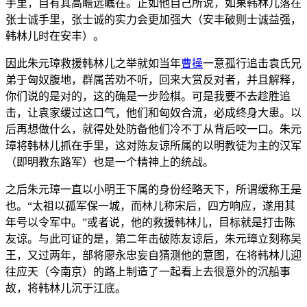
手里，自有其高瞻远瞩在。正如他自己所说，如果韩林儿落在
张士诚手里，张士诚的实力会更加强大（安丰破则士诚益强，
韩林儿时在安丰）。
因此朱元璋救援韩林儿之举就如当年
曹操
一意孤行追击袁氏兄
弟于匈奴腹地，群属苦劝不听，回来大赏反对者，并且解释，
你们说的是对的，这的确是一步险棋。可是我要不去趁胜追
击，让袁家缓过这口气，他们和匈奴合流，必成终身大患。以
后再想做什么，就得处处防备他们冷不丁从背后咬一口。朱元
璋将韩林儿抓在手里，这对陈友谅所属的以明教徒为主的汉军
（即明教东路军）也是一个精神上的统战。
之后朱元璋一直以小明王下属的身份经略天下，所谓缓称王是
也。“太祖以孤军保一城，而林儿称宋后，四方响应，遂用其
年号以令军中。”或者说，他的救援韩林儿，目标就是打击陈
友谅。与此可证的是，第二年击破陈友谅后，朱元璋立刻称吴
王，又过两年，部将廖永忠妄自猜测他的意图，在将韩林儿迎
往应天（今南京）的路上制造了一起看上去很意外的沉船事
故，将韩林儿沉于江底。