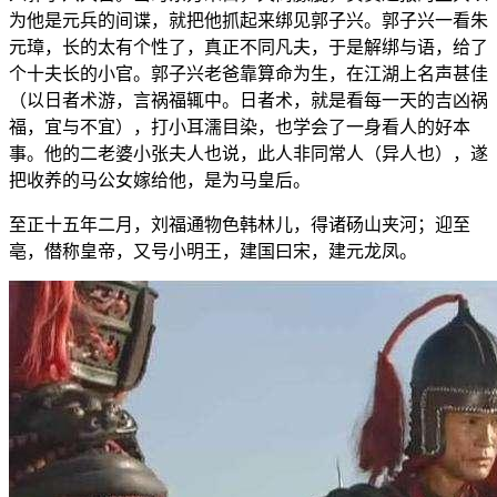
为他是元兵的间谍，就把他抓起来绑见郭子兴。郭子兴一看朱
元璋，长的太有个性了，真正不同凡夫，于是解绑与语，给了
个十夫长的小官。郭子兴老爸靠算命为生，在江湖上名声甚佳
（以日者术游，言祸福辄中。日者术，就是看每一天的吉凶祸
福，宜与不宜），打小耳濡目染，也学会了一身看人的好本
事。他的二老婆小张夫人也说，此人非同常人（异人也），遂
把收养的马公女嫁给他，是为马皇后。
至正十五年二月，刘福通物色韩林儿，得诸砀山夹河；迎至
亳，僣称皇帝，又号小明王，建国曰宋，建元龙凤。