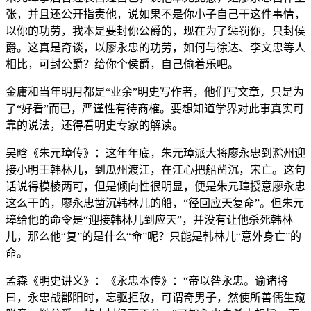
张，并且还公开指责他，说如果不是你小子自己干这件事情，
以你的功劳，我本是要封你公爵的，现在为了惩罚你，只封侯
爵。这真是奇谈，以廖永忠的功劳，如何与徐达、李文忠等人
相比，可封公爵？给你个侯爵，自己偷着乐吧。
金庸和当年明月都是“业余”明史写作者，他们写文章，只是为
了“好看”而已，严谨性有待商榷。要想知道学界对此事真实可
靠的说法，还得看明史专家的解读。
吴晗《朱元璋传》：这年年底，朱元璋派大将廖永忠到滁州迎
接小明王韩林儿，到瓜州渡江，在江心把船凿沉，宋亡。这句
话说得模棱两可，但是倾向性很明显，便是朱元璋授意廖永忠
这么干的，廖永忠凿沉韩林儿的船，“径回应天复命”。但朱元
璋给他的命令是“迎接韩林儿到应天”，并没有让他杀死韩林
儿，那么他“复”的是什么“命”呢？只能是韩林儿“意外身亡”的
命。
孟森《明史讲义》：《永忠本传》：“帝以咎永忠。谕诸将
曰，永忠战鄱阳时，忘驱拒敌，可谓奇男子，然使所善儒生窥