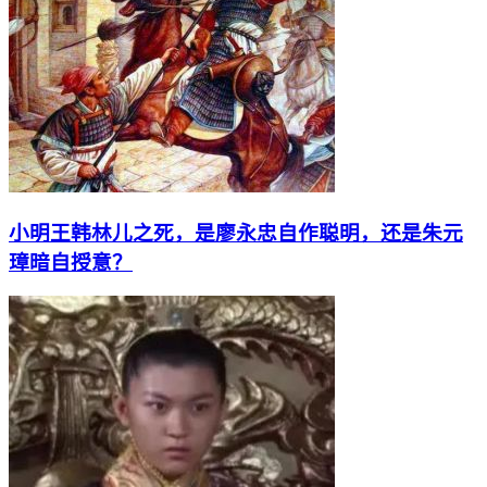
小明王韩林儿之死，是廖永忠自作聪明，还是朱元
璋暗自授意？