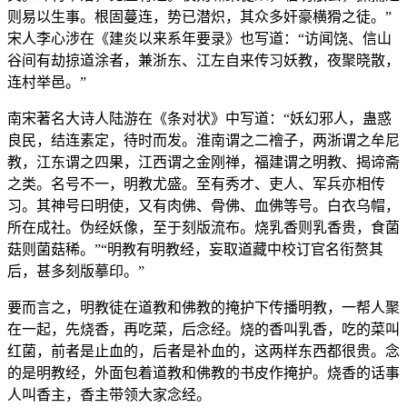
则易以生事。根固蔓连，势已潜炽，其众多奸豪横猾之徒。”
宋人李心涉在《建炎以来系年要录》也写道：“访闻饶、信山
谷间有劫掠道涂者，兼浙东、江左自来传习妖教，夜聚晓散，
连村举邑。”
南宋著名大诗人陆游在《条对状》中写道：“妖幻邪人，蛊惑
良民，结连素定，待时而发。淮南谓之二襘子，两浙谓之牟尼
教，江东谓之四果，江西谓之金刚禅，福建谓之明教、揭谛斋
之类。名号不一，明教尤盛。至有秀才、吏人、军兵亦相传
习。其神号曰明使，又有肉佛、骨佛、血佛等号。白衣乌帽，
所在成社。伪经妖像，至于刻版流布。烧乳香则乳香贵，食菌
菇则菌菇稀。”“明教有明教经，妄取道藏中校订官名衔赘其
后，甚多刻版摹印。”
要而言之，明教徒在道教和佛教的掩护下传播明教，一帮人聚
在一起，先烧香，再吃菜，后念经。烧的香叫乳香，吃的菜叫
红菌，前者是止血的，后者是补血的，这两样东西都很贵。念
的是明教经，外面包着道教和佛教的书皮作掩护。烧香的话事
人叫香主，香主带领大家念经。