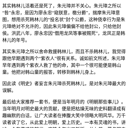
其实韩林儿活着还是死了，朱元璋并不关心。朱元璋之所以
“咎”永忠，是因为廖永忠“窥朕意，檄分爵”，揣摩朱元璋意
图，想用杀死韩林儿的“投名状”封个公爵，这种侥幸行为是朱
元璋绝对不允许的，因此朱元璋偏偏不给他封公，只给他封
侯。洪武八年，廖永忠因“僭用龙凤等事被赐死”，龙凤正是韩
林儿的年号。
其实朱元璋之所以舍命救援韩林儿，而且不杀韩林儿，我觉得
跟他早期遇到两个“紫衣人”很有关系。诚如前文所述，朱元璋
早年遇到两个紫衣人救了他的命，其中一个很可能便是韩山
童。他把对韩山童的报答，转移到韩林儿身上。
因此读《明史》者妄言朱元璋杀死韩林儿，是对朱元璋最大的
误解。
最后给大家推荐一套书，便是当年明月的《明朝那些事儿》。
当年明月对明史最大的贡献，便是把枯燥无味的史料翻译成有
趣幽默的白话，让广大读者在捧腹大笑中领略大明风华。万千
读者读了它，从此爱上明朝，爱上历史。一本有灵魂的书，讲