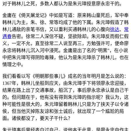
对于韩林儿之死，多数人都认为是朱元璋授意廖永忠干的。
金庸在《倚天屠龙记》中如是写道：原来韩山童死后，军中奉
韩林儿为主，朱、徐、常等均成了他的下属。朱元璋假造了韩
林儿通敌的亲笔书信，又以重利买通韩林儿的心腹向
徐达
、
常
遇春
告密。徐常二人深信不疑，坚欲除却。朱元璋反而假仁假
义，一定不允，直至徐常二人说至再三，方勉强许可，便命廖
永忠将韩林儿沉入河中浸死。金庸是出了名的“明黑”，在小说
中把朱元璋写得阴险毒辣，他认为是朱元璋杀了韩林儿，也在
情理之中。
我们看看以写《明朝那些事儿》成名的当年明月是怎么说的：
1367年，韩林儿坐船到应天，由朱元璋手下将领廖永忠迎接，
结果在路上出了交通事故，船沉了，事后廖永忠承认是自己干
的。但问题在于，他有没有得到朱元璋的指示呢？我认为，这
种可能性是很大的，朱元璋留着韩林儿只是为了挟天子以令诸
侯，但当他灭掉陈友谅和张士诚后，就出现了一个尴尬的局
面。诸侯都没了，要天子干什么？
朱元璋事后曾经表白过自己，说他本无此意，是廖永忠自作主