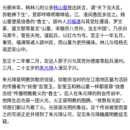
元朝末年，韩林儿的父亲
韩山童
放出妖言，谓“天下当大乱，
弥勒佛下生”，意即呼唤明尊降临，江、淮间愚民多信之。韩
山童便是烧香的“香主”。颍州人
刘福通
与其党杜遵道、罗文
素、盛文郁等复言“山童，宋徽宗八世孙，当主中国”。乃杀白
马黑牛，誓告天地，谋起兵，以红巾为号。至正十一年五月，
事觉，福通等遽入颍州反，而山童为吏所捕诛。林儿与母杨氏
逃武安山中。
至正十二年春二月，定远人郭子兴与其党孙德崖等起兵濠州。
三月，二十五岁的
朱元璋
入濠见子兴。
朱元璋是明教弥勒宗信徒，弥勒宗当时的在江南地区最为活跃
的传播者为“妖僧”彭莹玉，彭莹玉和韩山童一样都是靠“烧香
念经”传播明教教义的“香主”。后人在朱元璋的附会传说中，
他降生后也是一团火光，火正是明教的图腾。“夜数有光起”，
邻居们都以为着了火。光就是光明的象征。这个传说被堂而皇
之的写进正史并得到了朱元璋认可，足见朱元璋确属明教徒无
疑。