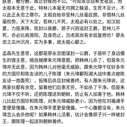
朕意，檄分爵，故止封侯而不公。”可知永忠自希太祖旨，而
太祖本无意于此，特林儿本毫无可拥之騃竖，生死不足计，不
以此正永忠之罪尔。太祖自始非受林儿丝毫庇荫，非借林儿丝
毫权势，天下大定，若林儿不死，太祖必有以处之。如汉如
夏，力屈来降，犹封以侯爵，郭子兴则追封王爵，若林儿不
死，亦必比肩滁阳，及身而止，岂虑其尚有余焰复燃也？廖永
忠之瓜州沉舟，实为多事，故太祖心鄙之。
孟森先生意思，这都是廖永忠图谋封一公爵，于是听了身边儒
生的馊主意，暗自揣摩朱元璋意图，把韩林儿杀了，但是朱元
璋并无此意，因为韩林儿对他毫无威胁。跟朱元璋干仗好多年
的方国珍和陈友谅的儿子陈理（朱元璋鄱阳湖大战中差点被陈
友谅一炮轰死），投降后尚且封候善终。有人跟朱元璋说，这
两家伙都有余党，留着他们后患无穷，不如杀了干净。但是朱
元璋不仅不听，还把陈理送到朝鲜，防止有人加害于他。韩林
儿比起方国珍和陈理，对朱元璋威胁更小，因为他在刘福通手
里便是傀儡，在朱元璋手里更是傀儡，一个心腹都没有，朱元
璋怎么会杀他呢？如果韩林儿活着，估计会像郭子兴一样被封
王，跟陈理一起送到朝鲜善终。