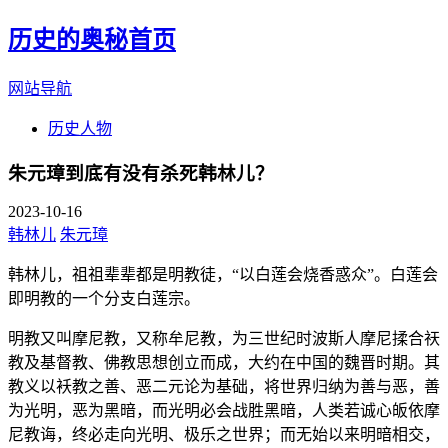
历史的奥秘首页
网站导航
历史人物
朱元璋到底有没有杀死韩林儿？
2023-10-16
韩林儿
朱元璋
韩林儿，祖祖辈辈都是明教徒，“以白莲会烧香惑众”。白莲会
即明教的一个分支白莲宗。
明教又叫摩尼教，又称牟尼教，为三世纪时波斯人摩尼揉合祆
教及基督教、佛教思想创立而成，大约在中国的魏晋时期。其
教义以袄教之善、恶二元论为基础，将世界归纳为善与恶，善
为光明，恶为黑暗，而光明必会战胜黑暗，人类若诚心皈依摩
尼教诲，终必走向光明、极乐之世界；而无始以来明暗相交，