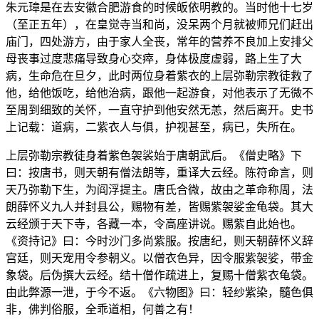
朱元璋是在去安徽合肥游食的时候皈依明教的。当时他十七岁
（至正五年），在皇觉寺当和尚，没呆两个月就被师兄们赶出
庙门，四处游方，由于家人全丧，常年的营养不良加上安排父
母丧事过度悲痛导致身心交瘁，身体极度虚弱，路上生了大
病，生命危在旦夕，此时两位身着紫衣的上层弥勒宗教徒救了
他，给他饭吃，给他治病，跟他一起游食，对他表示了无微不
至周到细致的关怀，一直守护到他安然无恙，然后离开。史书
上记载：道病，二紫衣人与俱，护视甚至，病已，失所在。
上层弥勒宗教徒身着紫色袈裟始于唐朝武后。《僧史略》下
曰：按唐书，则天朝有僧法朗等，重译大云经。陈符命言，则
天乃弥勒下生，为阎浮提主。唐氏合微，故由之革命称周，法
朗薛怀义九人并封县公，赐物有差，皆赐紫袈娑金龟袋。其大
云经颁于天下寺，各藏一本，令高座讲说。赐紫自此始也。
《资持记》曰：今时沙门多尚紫服。按唐纪，则天朝薛怀义辞
宫廷，则天宠用令参朝义。以僧衣色异，因令服紫袈娑，带金
象袋。后伪撰大云经。结十僧作疏进上，复赐十僧紫衣龟袋。
由此弊源一泄，于今不返。《六物图》曰：轻纱紫染，髓色俱
非，佛判俗服，全乖道相，何善之有！