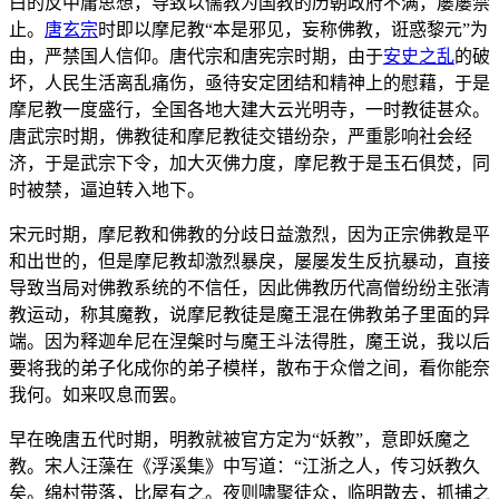
白的反中庸思想，导致以儒教为国教的历朝政府不满，屡屡禁
止。
唐玄宗
时即以摩尼教“本是邪见，妄称佛教，诳惑黎元”为
由，严禁国人信仰。唐代宗和唐宪宗时期，由于
安史之乱
的破
坏，人民生活离乱痛伤，亟待安定团结和精神上的慰藉，于是
摩尼教一度盛行，全国各地大建大云光明寺，一时教徒甚众。
唐武宗时期，佛教徒和摩尼教徒交错纷杂，严重影响社会经
济，于是武宗下令，加大灭佛力度，摩尼教于是玉石俱焚，同
时被禁，逼迫转入地下。
宋元时期，摩尼教和佛教的分歧日益激烈，因为正宗佛教是平
和出世的，但是摩尼教却激烈暴戾，屡屡发生反抗暴动，直接
导致当局对佛教系统的不信任，因此佛教历代高僧纷纷主张清
教运动，称其魔教，说摩尼教徒是魔王混在佛教弟子里面的异
端。因为释迦牟尼在涅槃时与魔王斗法得胜，魔王说，我以后
要将我的弟子化成你的弟子模样，散布于众僧之间，看你能奈
我何。如来叹息而罢。
早在晚唐五代时期，明教就被官方定为“妖教”，意即妖魔之
教。宋人汪藻在《浮溪集》中写道：“江浙之人，传习妖教久
矣。绵村带落，比屋有之。夜则啸聚徒众，临明散去，抓捕之