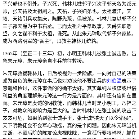
子兴部也不例外。子兴死，韩林儿檄郭子兴次子郭天叙为都元
帅，张天祐及太祖副之。天祐，子兴妇弟也。太祖渡江，天
叙、天祐引兵攻集庆，陈野先叛，俱被杀。韩林儿复以郭子兴
三子郭天爵为中书右丞。已而太祖为平章政事，天爵失职怨
望，久之谋不利于太祖，诛死。从此朱元璋取代郭子兴家族，
成为西路明军的“香主”，归教主韩林儿统辖。
1365年（至正二十三年）初，小明王韩林儿被张士诚击败，告
急朱元璋，朱元璋亲自率兵前往救援。
朱元璋救援韩林儿，日后被视为一步险旗，一向对自己的决策
颇为自负的朱元璋在事后也对劝谏他不要出兵的
刘伯温
表示了
感谢和检讨，这件事做的的确不太好。其实单纯从权谋或世俗
利益的角度理解朱元璋这一行为是片面的，其中还有信仰在里
面。朱元璋是虔诚的明教徒，而韩林儿当时是小明王，乃神之
子，对教众的影响力是巨大的。当时韩林儿在张士诚的攻击下
岌岌可危，如果落到张士诚手里，张士诚“挟天子以令诸侯”，
天下明教徒会不会军心动摇，真的是个问题。因此朱元璋当机
立断，不顾后院的陈友谅虎视眈眈，一意孤行要将韩林儿抓在