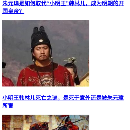
朱元璋是如何取代“小明王”韩林儿，成为明朝的开
国皇帝？
小明王韩林儿死亡之谜，是死于意外还是被朱元璋
所害