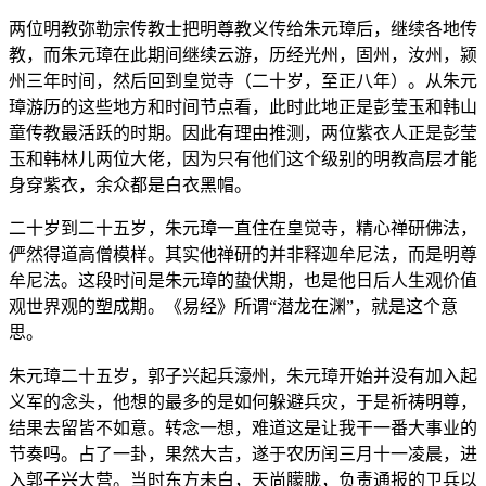
两位明教弥勒宗传教士把明尊教义传给朱元璋后，继续各地传
教，而朱元璋在此期间继续云游，历经光州，固州，汝州，颍
州三年时间，然后回到皇觉寺（二十岁，至正八年）。从朱元
璋游历的这些地方和时间节点看，此时此地正是彭莹玉和韩山
童传教最活跃的时期。因此有理由推测，两位紫衣人正是彭莹
玉和韩林儿两位大佬，因为只有他们这个级别的明教高层才能
身穿紫衣，余众都是白衣黑帽。
二十岁到二十五岁，朱元璋一直住在皇觉寺，精心禅研佛法，
俨然得道高僧模样。其实他禅研的并非释迦牟尼法，而是明尊
牟尼法。这段时间是朱元璋的蛰伏期，也是他日后人生观价值
观世界观的塑成期。《易经》所谓“潜龙在渊”，就是这个意
思。
朱元璋二十五岁，郭子兴起兵濠州，朱元璋开始并没有加入起
义军的念头，他想的最多的是如何躲避兵灾，于是祈祷明尊，
结果去留皆不如意。转念一想，难道这是让我干一番大事业的
节奏吗。占了一卦，果然大吉，遂于农历闰三月十一凌晨，进
入郭子兴大营。当时东方未白，天尚朦胧，负责通报的卫兵以