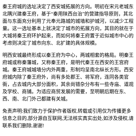
秦王府城的选址决定了西安城拓展的方向。明初在宋元老城东
北隅兴建秦王府，基于“秦用陕西台治”的营建指导原则，其北
面与东面充分利用了元奉元路城的城墙和护城河，以减少工程
量。这一选址基本上就决定了城市的拓展方向，其目的就在于
大城将秦王府环护起来，而如何将秦王府置于近似城市中心的
考虑则决定了城市向东、北扩建的具体规模。
明西安城最终形成以秦王府为中心，两城相套的格局。明秦王
府城或称秦藩城，又称秦王府，是明代秦王在西安的王宫府
城。秦王府城城墙分内外两重，形制均呈南北纵长方形。西安
府城内除了秦王府外，尚有多处郡王、将军府，连同各类官
衙，占去城内大部分面积，其余尚错杂分布有一些寺庙、道观
及学校、商铺。为适应商贸发展的需要，至明朝后期在东、
西、南、北门外己都建有关城。
免责声明:我们致力于保护作者版权,转载或引用仅为传播更多
信息之目的,部分源自互联网,无法核实真实出处,如涉及侵权,请
联系我们删除,谢谢!