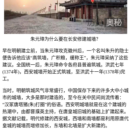
朱元璋为什么要在长安修建城墙？
早在明朝建立前，当朱元璋攻克徽州后，一个名叫朱升的隐士
便告诉他应该“高筑墙，广积粮，缓称王”，朱元璋采纳了这些
建议。全国统一后，朱元璋命令各府县普遍筑城。洪武七年
(1374年)，西安城墙开始正式筑城，至洪武十一年(1378年)完
工。
当时，明朝筑城风气非常盛行，中国保存下来的许多大中小城
市的城墙，大多是那时建造的，至今在关中民间尚流传着：
“汉冢唐塔猪(朱)打圈”的俗语。西安明城墙就是在这个建城的
热潮中，由都督濮英主持，在唐皇城旧城的基础上扩建起来。
据文献记载，明代修建的西安城，西墙和南墙都是利用原唐代
皇城的城墙而增修加长，东墙和北墙是扩大新建的。