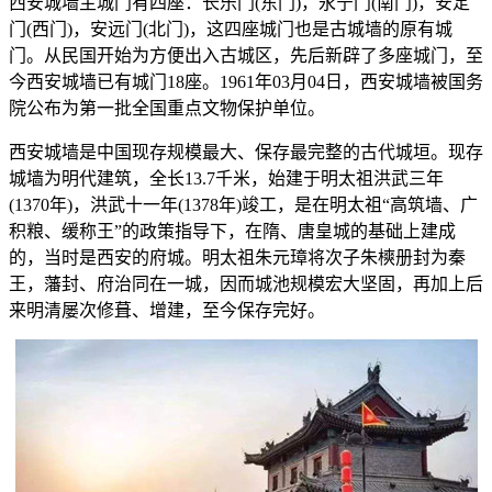
西安城墙主城门有四座：长乐门(东门)，永宁门(南门)，安定
门(西门)，安远门(北门)，这四座城门也是古城墙的原有城
门。从民国开始为方便出入古城区，先后新辟了多座城门，至
今西安城墙已有城门18座。1961年03月04日，西安城墙被国务
院公布为第一批全国重点文物保护单位。
西安城墙是中国现存规模最大、保存最完整的古代城垣。现存
城墙为明代建筑，全长13.7千米，始建于明太祖洪武三年
(1370年)，洪武十一年(1378年)竣工，是在明太祖“高筑墙、广
积粮、缓称王”的政策指导下，在隋、唐皇城的基础上建成
的，当时是西安的府城。明太祖朱元璋将次子朱樉册封为秦
王，藩封、府治同在一城，因而城池规模宏大坚固，再加上后
来明清屡次修葺、增建，至今保存完好。