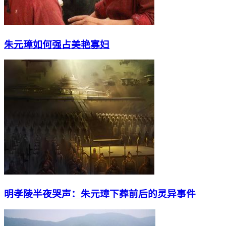
朱元璋如何强占美艳寡妇
明孝陵半夜哭声：朱元璋下葬前后的灵异事件