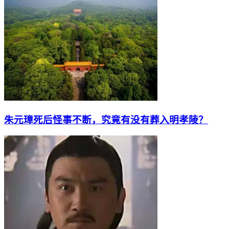
朱元璋死后怪事不断，究竟有没有葬入明孝陵？